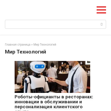
Перейти
Web Digest
к
Новостной агрегатор
контенту
Поиск:
Главная страница
»
Мир Технологий
Мир Технологий
Роботы-официанты в ресторанах:
инновации в обслуживании и
персонализация клиентского