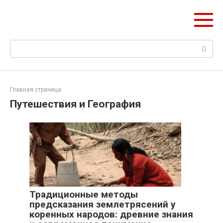
Перейти
Web Digest
к
Новостной агрегатор
контенту
Поиск:
Главная страница
Путешествия и География
Традиционные методы
предсказания землетрясений у
коренных народов: древние знания