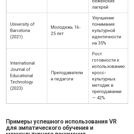
беженских
лагерей
Улучшение
University of
понимания
Молодежь 16-
Barcelona
культурной
25 лет
(2021)
идентичности
на 35%
Рост
готовности к
International
использованию
Journal of
Преподаватели
кросс-
Educational
и педагоги
культурных
Technology
методик в
(2023)
преподавании
— 42%
Примеры успешного использования VR
для эмпатического обучения и