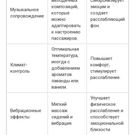
мелодичных
Синхронизирует
композиций,
эмоции и
Музыкальное
которые
создает
сопровождение
можно
расслабляющий
адаптировать
фон.
к настроению
пассажиров.
Оптимальная
температура,
Повышает
иногда с
Климат-
комфорт,
добавлением
контроль
стимулирует
ароматов
расслабление.
лаванды или
ванили.
Улучшает
Мягкий
физическое
Вибрационные
массаж
расслабление и
эффекты
сидений и
способствует
вибрация.
эмоциональной
близости.