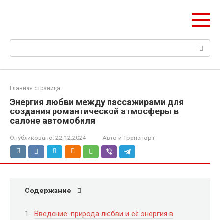
Перейти
Web Digest
к
Новостной агрегатор
контенту
Поиск:
Главная страница
Энергия любви между пассажирами для
создания романтической атмосферы в
салоне автомобиля
Опубликовано:
22.12.2024
Авто и Транспорт
Содержание
Введение: природа любви и её энергия в