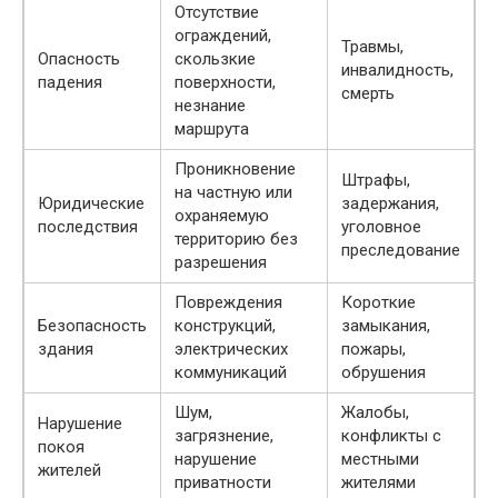
Отсутствие
ограждений,
Травмы,
Опасность
скользкие
инвалидность,
падения
поверхности,
смерть
незнание
маршрута
Проникновение
Штрафы,
на частную или
Юридические
задержания,
охраняемую
последствия
уголовное
территорию без
преследование
разрешения
Повреждения
Короткие
Безопасность
конструкций,
замыкания,
здания
электрических
пожары,
коммуникаций
обрушения
Шум,
Жалобы,
Нарушение
загрязнение,
конфликты с
покоя
нарушение
местными
жителей
приватности
жителями