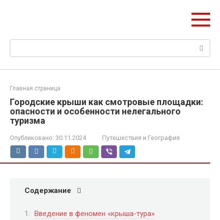
Перейти
Web Digest
к
Новостной агрегатор
контенту
Поиск:
Главная страница
Городские крыши как смотровые площадки:
опасности и особенности нелегального
туризма
Опубликовано:
30.11.2024
Путешествия и География
Содержание
Введение в феномен «крыша-тура»