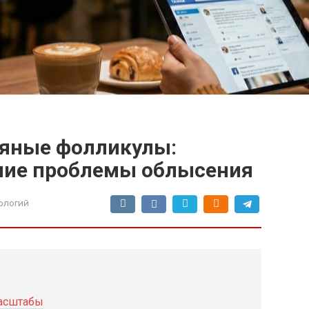
сяные фолликулы:
ние проблемы облысения
ологий
масштабы