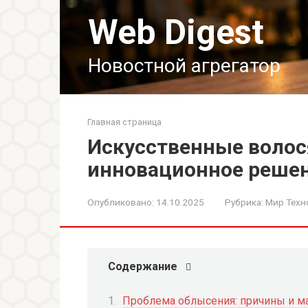
Перейти
Web Digest
к
контенту
Новостной агрегатор
Главная страница
Искусственные воло
инновационное реше
Опубликовано:
14.10.2025
Рубрика:
Мир Техн
Содержание
Проблема облысения: причины и 