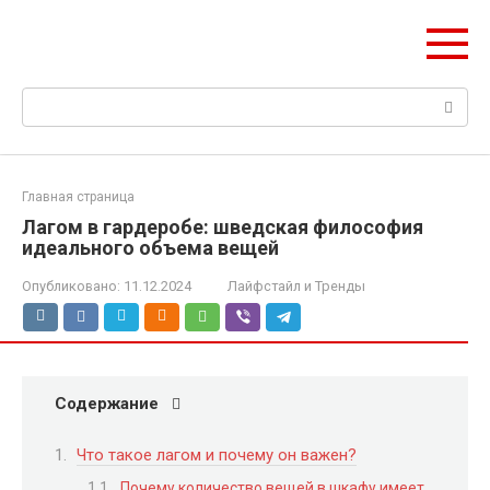
Перейти
Web Digest
к
Новостной агрегатор
контенту
Поиск:
Главная страница
Лагом в гардеробе: шведская философия
идеального объема вещей
Опубликовано:
11.12.2024
Лайфстайл и Тренды
Содержание
Что такое лагом и почему он важен?
Почему количество вещей в шкафу имеет