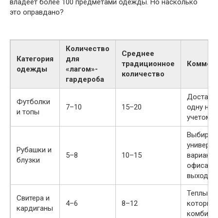
владеет более 100 предметами одежды. Но насколько
это оправдано?
Количество
Среднее
Категория
для
традиционное
Коммен
одежды
«лагом»-
количество
гардероба
Достато
Футболки
7–10
15–20
одну нед
и топы
учетом с
Выбираю
универс
Рубашки и
5–8
10–15
варианты
блузки
офиса и
выходны
Теплые в
Свитера и
4–6
8–12
которые 
кардиганы
комбини