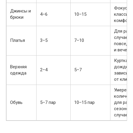
Фокус н
Джинсы и
4–6
10–15
классике
брюки
комфорт
Для раз
случаев:
Платья
3–5
7–10
повседн
и вечерн
Куртка, п
Верхняя
дождеви
2–4
5–7
одежда
зависим
от клима
Умеренн
количес
Обувь
5–7 пар
10–15 пар
для разн
сезонов 
случаев