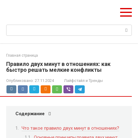
Перейти
Web Digest
к
Новостной агрегатор
контенту
Поиск:
Главная страница
Правило двух минут в отношениях: как
быстро решать мелкие конфликты
Опубликовано:
27.11.2024
Лайфстайл и Тренды
Содержание
Что такое правило двух минут в отношениях?
Основные принципы правила двух минут