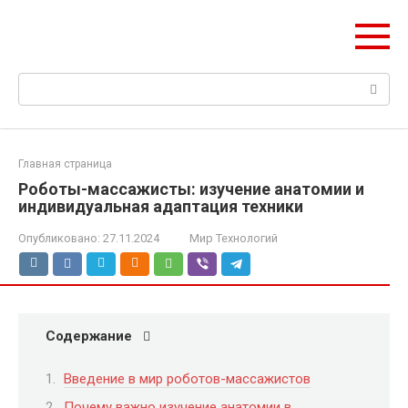
Перейти
Web Digest
к
Новостной агрегатор
контенту
Поиск:
Главная страница
Роботы-массажисты: изучение анатомии и
индивидуальная адаптация техники
Опубликовано:
27.11.2024
Мир Технологий
Содержание
Введение в мир роботов-массажистов
Почему важно изучение анатомии в