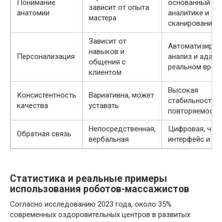
Понимание
основанный на
зависит от опыта
анатомии
аналитике и
мастера
сканировании
Зависит от
Автоматизиро
навыков и
Персонализация
анализ и адапт
общения с
реальном врем
клиентом
Высокая
Консистентность
Вариативна, может
стабильность и
качества
уставать
повторяемость
Непосредственная,
Цифровая, чер
Обратная связь
вербальная
интерфейс и да
Статистика и реальные примеры
использования роботов-массажистов
Согласно исследованию 2023 года, около 35%
современных оздоровительных центров в развитых