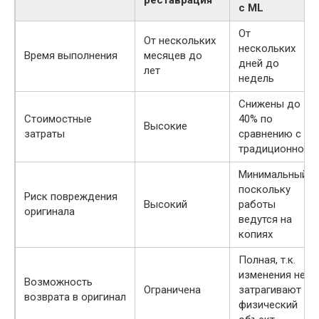
с ML
От
От нескольких
нескольких
Время выполнения
месяцев до
дней до
лет
недель
Снижены до
Стоимостные
40% по
Высокие
затраты
сравнению с
традиционной
Минимальный,
поскольку
Риск повреждения
Высокий
работы
оригинала
ведутся на
копиях
Полная, т.к.
изменения не
Возможность
Ограничена
затрагивают
возврата в оригинал
физический