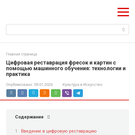
Перейти
Web Digest
к
Новостной агрегатор
контенту
Поиск:
Главная страница
Цифровая реставрация фресок и картин с
помощью машинного обучения: технологии и
практика
Опубликовано:
09.01.2026
Культура и Искусство
Содержание
Введение в цифровую реставрацию