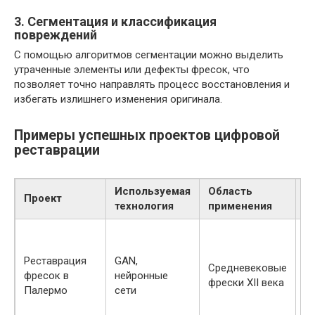
3. Сегментация и классификация
повреждений
С помощью алгоритмов сегментации можно выделить
утраченные элементы или дефекты фресок, что
позволяет точно направлять процесс восстановления и
избегать излишнего изменения оригинала.
Примеры успешных проектов цифровой
реставрации
Используемая
Область
Проект
Р
технология
применения
В
б
Реставрация
GAN,
у
Средневековые
фресок в
нейронные
де
фрески XII века
Палермо
сети
с
н