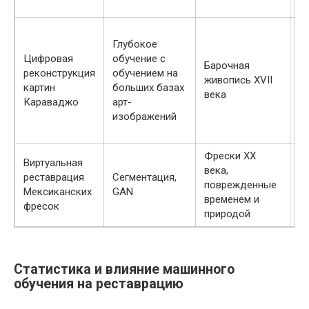
н
В
Глубокое
у
Цифровая
обучение с
уч
Барочная
реконструкция
обучением на
о
живопись XVII
картин
больших базах
и
века
Караваджо
арт-
р
изображений
с
э
Фрески XX
В
Виртуальная
века,
р
реставрация
Сегментация,
поврежденные
м
Мексиканских
GAN
временем и
в
фресок
природой
д
Статистика и влияние машинного
обучения на реставрацию